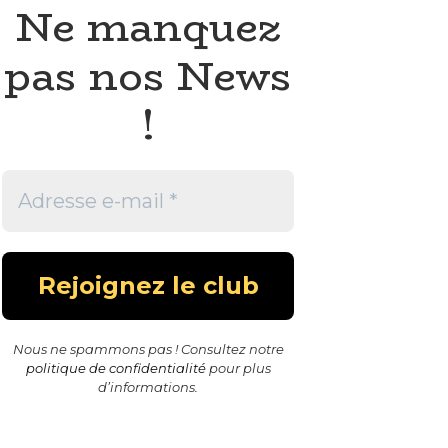
Ne manquez
pas nos News
!
Nous ne spammons pas ! Consultez notre
politique de confidentialité
pour plus
d’informations.