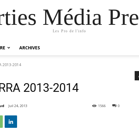
rties Média Pre
Les Pro de l'info
RE
ARCHIVES
 2013-2014
RRA 2013-2014
aud
Juil 24, 2013
1566
0