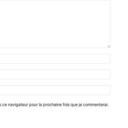
Nom
:*
Email
:*
Site
:
s ce navigateur pour la prochaine fois que je commenterai.