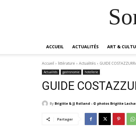
So
ACCUEIL
ACTUALITÉS
ART & CULTU
Accueil
littérature
Actualités
GUIDE COSTAZZURRA
Actualités
gastronomie
hotellerie
GUIDE COSTAZZU
By
Brigitte & JJ Rolland - © photos Brigitte Lach
Partager