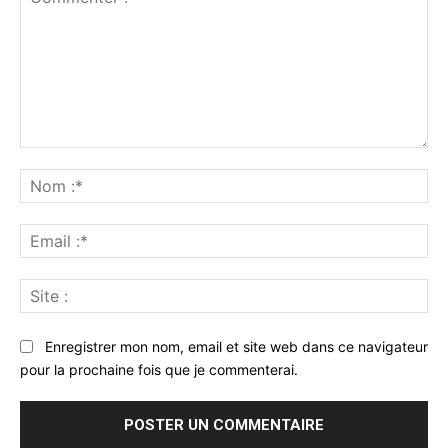
Commenter
:
No
:*
Ema
:*
Sit
:
Enregistrer mon nom, email et site web dans ce navigateur
pour la prochaine fois que je commenterai.