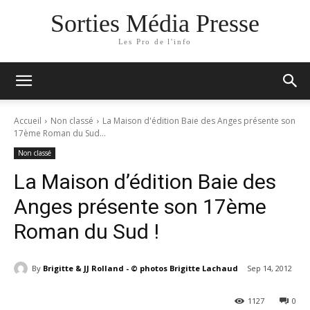
Sorties Média Presse
Les Pro de l'info
Accueil
Non classé
La Maison d'édition Baie des Anges présente son
17ème Roman du Sud...
Non classé
La Maison d’édition Baie des
Anges présente son 17ème
Roman du Sud !
By
Brigitte & JJ Rolland - © photos Brigitte Lachaud
Sep 14, 2012
1127
0