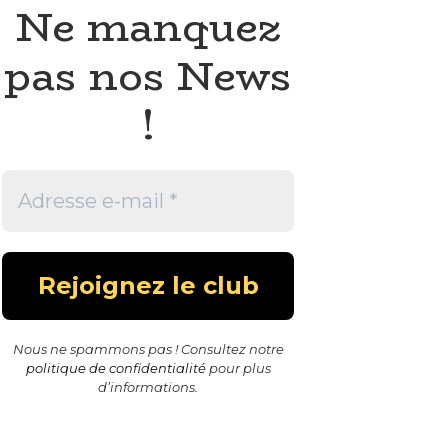
Ne manquez
pas nos News
!
Nous ne spammons pas ! Consultez notre
politique de confidentialité
pour plus
d’informations.