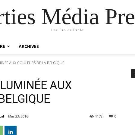
rties Média Pre
Les Pro de l'info
RE
ARCHIVES
UMINÉE AUX COULEURS DE LA BELGIQUE
ILLUMINÉE AUX
 BELGIQUE
aud
Mar 23, 2016
1178
0