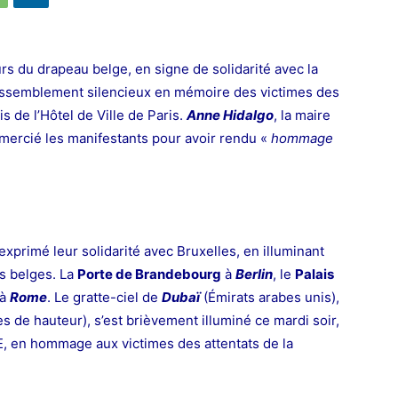
eurs du drapeau belge, en signe de solidarité avec la
 rassemblement silencieux en mémoire des victimes des
is de l’Hôtel de Ville de Paris.
Anne Hidalgo
, la maire
remercié les manifestants pour avoir rendu «
hommage
exprimé leur solidarité avec Bruxelles, en illuminant
s belges. La
Porte de Brandebourg
à
Berlin
, le
Palais
à
Rome
. Le gratte-ciel de
Dubaï
(Émirats arabes unis),
s de hauteur), s’est brièvement illuminé ce mardi soir,
E, en hommage aux victimes des attentats de la