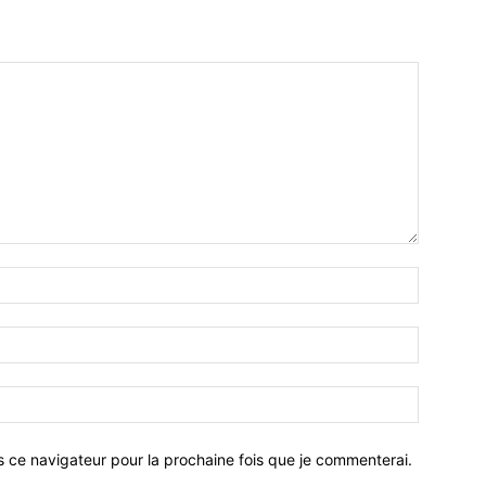
Nom
:*
Email
:*
Site
:
s ce navigateur pour la prochaine fois que je commenterai.