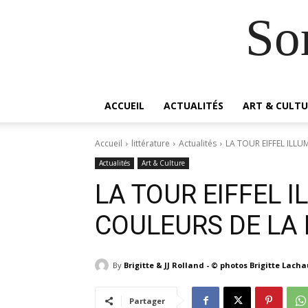
So
ACCUEIL
ACTUALITÉS
ART & CULTU
Accueil
littérature
Actualités
LA TOUR EIFFEL ILL
Actualités
Art & Culture
LA TOUR EIFFEL 
COULEURS DE LA
By
Brigitte & JJ Rolland - © photos Brigitte Lach
Partager