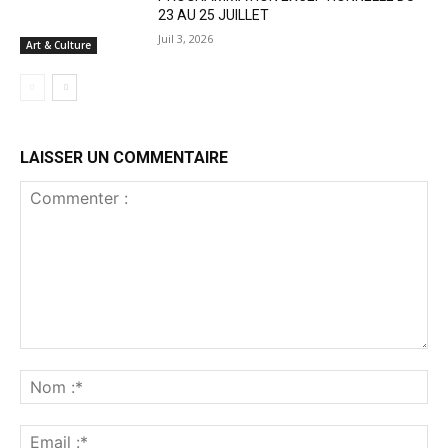
23 AU 25 JUILLET
Juil 3, 2026
Art & Culture
LAISSER UN COMMENTAIRE
Commenter
:
No
:*
Ema