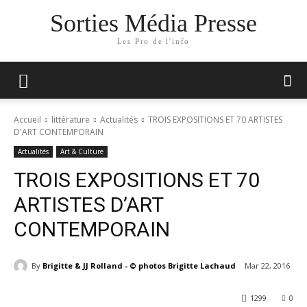
Sorties Média Presse
Les Pro de l'info
Accueil
littérature
Actualités
TROIS EXPOSITIONS ET 70 ARTISTES
D'ART CONTEMPORAIN
Actualités
Art & Culture
TROIS EXPOSITIONS ET 70
ARTISTES D’ART
CONTEMPORAIN
By
Brigitte & JJ Rolland - © photos Brigitte Lachaud
Mar 22, 2016
1299
0