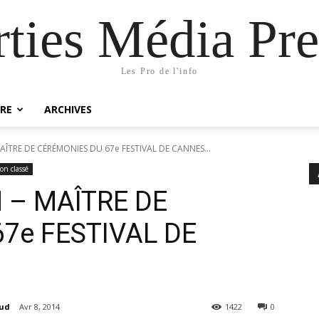
rties Média Pre
Les Pro de l'info
RE
ARCHIVES
ÎTRE DE CÉRÉMONIES DU 67e FESTIVAL DE CANNES...
on classé
 – MAÎTRE DE
7e FESTIVAL DE
aud
Avr 8, 2014
1422
0