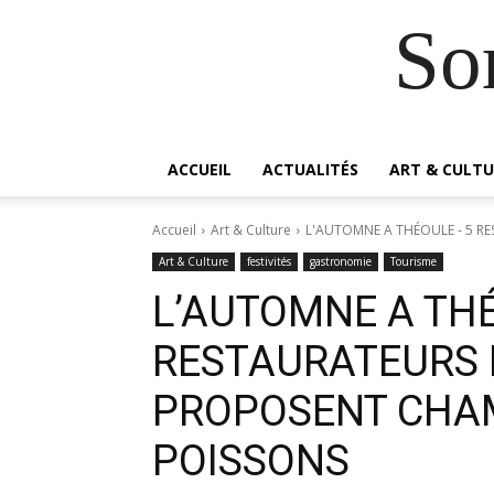
So
ACCUEIL
ACTUALITÉS
ART & CULTU
Accueil
Art & Culture
L'AUTOMNE A THÉOULE - 5 R
Art & Culture
festivités
gastronomie
Tourisme
L’AUTOMNE A THÉ
RESTAURATEURS 
PROPOSENT CHA
POISSONS