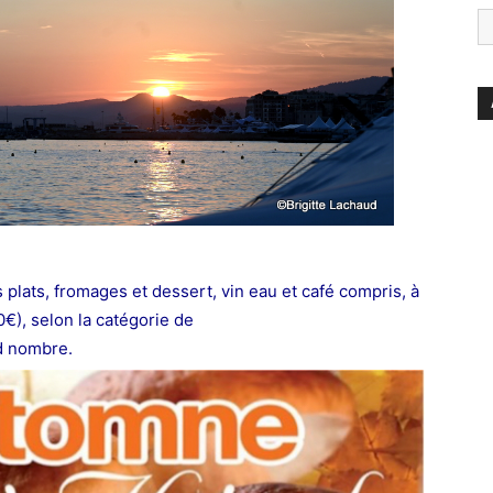
 plats, fromages et dessert, vin eau et
café compris, à
0€)
, selon la cat
égorie de
nd nombre.