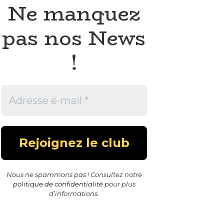
Ne manquez
pas nos News
!
Nous ne spammons pas ! Consultez notre
politique de confidentialité
pour plus
d’informations.