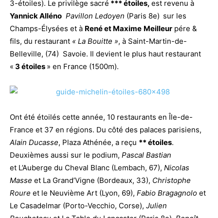
3-étoiles). Le privilège sacré
*** étoiles,
est revenu à
Yannick Alléno
Pavillon Ledoyen
(Paris 8e)
sur les
Champs-Élysées et à
René et Maxime
Meilleur
pére &
fils, du restaurant
« La Bouitte »
, à Saint-Martin-de-
Belleville, (74) Savoie. Il devient le plus haut restaurant
«
3 étoiles
» en France (1500m).
Ont été étoilés cette année, 10 restaurants en Île-de-
France et 37 en régions. Du côté des palaces parisiens,
Alain Ducasse
, Plaza Athénée, a reçu
** étoiles
.
Deuxièmes aussi sur le podium,
Pascal Bastian
et L’Auberge du Cheval Blanc (Lembach, 67),
Nicolas
Masse
et La Grand’Vigne (Bordeaux, 33),
Christophe
Roure
et le Neuvième Art (Lyon, 69),
Fabio Bragagnolo
et
Le Casadelmar (Porto-Vecchio, Corse),
Julien