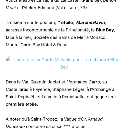
Roucheteau
et La Table du Lancaster (Paris 8e),
Benoît
Vidal
et l’Atelier Edmond (Val d’Isère, 73) .
Troisième sur le podium,
* étoile
,
Marche Ravin
,
adresse incontournable de la Principauté, le
Blue Bay
,
face à la mer, Société des Bains de Mer à
Monaco,
Monte-Carlo Bay Hôtel & Resort.
Dans le Var, Quentin Joplet et
Hermance Carro
, au
Castellaras à Fayence, Stéphane Léger, à l’Archange à
Saint-Raphaël, et La Voile à Ramatuelle, ont gagné leur
première étoile.
A noter qu’à Saint-Tropez, la Vague d’Or,
Arnaud
Donckele
conserve sa place *** étoiles.