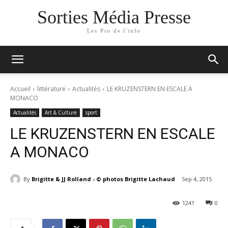
Sorties Média Presse
Les Pro de l'info
Accueil
littérature
Actualités
LE KRUZENSTERN EN ESCALE A
MONACO
Actualités
Art & Culture
sport
LE KRUZENSTERN EN ESCALE
A MONACO
By
Brigitte & JJ Rolland - © photos Brigitte Lachaud
Sep 4, 2015
1241
0