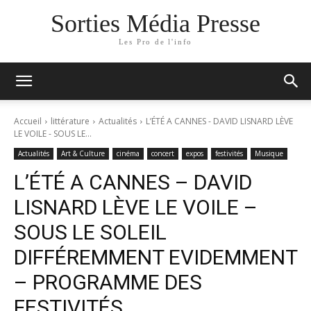
Sorties Média Presse
Les Pro de l'info
Accueil
littérature
Actualités
L’ÉTÉ A CANNES - DAVID LISNARD LÈVE
LE VOILE - SOUS LE...
Actualités
Art & Culture
cinéma
concert
expos
festivités
Musique
L’ÉTÉ A CANNES – DAVID
LISNARD LÈVE LE VOILE –
SOUS LE SOLEIL
DIFFÉREMMENT EVIDEMMENT
– PROGRAMME DES
FESTIVITÉS