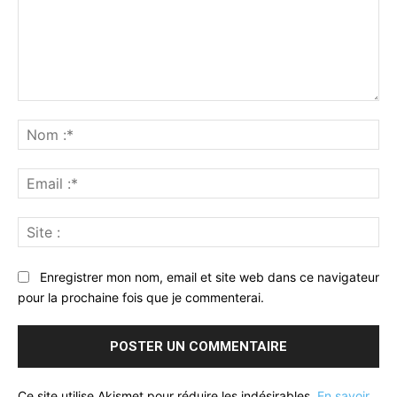
Commenter
:
No
:*
Ema
:*
Sit
:
Enregistrer mon nom, email et site web dans ce navigateur
pour la prochaine fois que je commenterai.
Ce site utilise Akismet pour réduire les indésirables.
En savoir