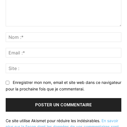
Commenter
:
No
:*
Ema
:*
Sit
:
Enregistrer mon nom, email et site web dans ce navigateur
pour la prochaine fois que je commenterai.
Ce site utilise Akismet pour réduire les indésirables.
En savoir
plus sur la façon dont les données de vos commentaires sont