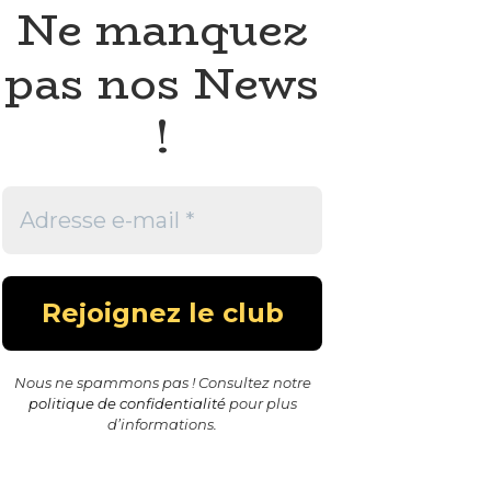
Ne manquez
pas nos News
!
Nous ne spammons pas ! Consultez notre
politique de confidentialité
pour plus
d’informations.