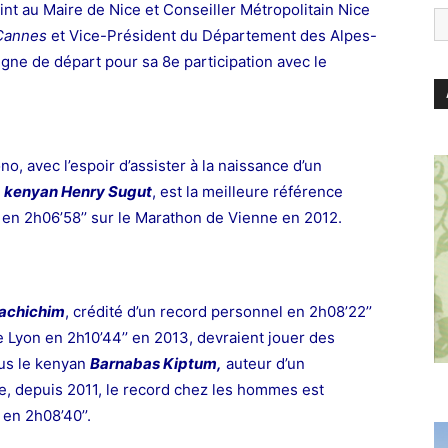
oint au Maire de Nice et Conseiller Métropolitain Nice
Cannes
et Vice-Président du Département des Alpes-
 ligne de départ pour sa 8e participation avec le
no, avec l’espoir d’assister à la naissance d’un
,
kenyan Henry Sugut
, est la meilleure référence
en 2h06’58’’ sur
le Marathon de Vienne en 2012.
achichim
, crédité d’un record
personnel en 2h08’22’’
 Lyon en 2h10’44’’ en 2013, devraient
jouer des
lus le kenyan
Barnabas Kiptum,
auteur d’un
e, depuis 2011, le record chez les hommes est
en 2h08’40’’.