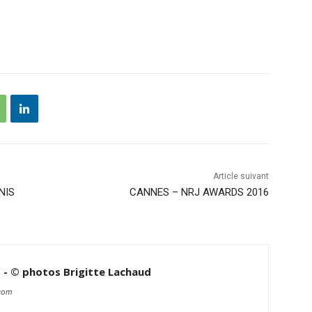
Article suivant
NIS
CANNES – NRJ AWARDS 2016
d - © photos Brigitte Lachaud
.com