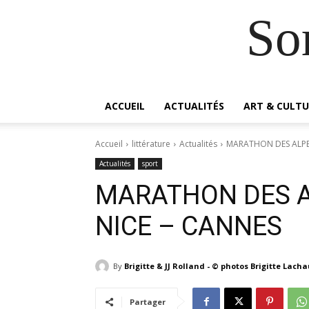
So
ACCUEIL
ACTUALITÉS
ART & CULTU
Accueil
littérature
Actualités
MARATHON DES ALPES
Actualités
sport
MARATHON DES A
NICE – CANNES
By
Brigitte & JJ Rolland - © photos Brigitte Lach
Partager