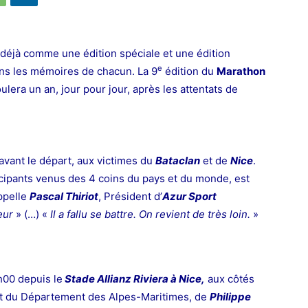
éjà comme une édition spéciale et une édition
e
ns les mémoires de chacun. La 9
édition du
Marathon
oulera un an, jour pour jour, après les attentats de
ant le départ, aux victimes du
Bataclan
et de
Nice
.
cipants venus
des 4 coins du pays et du monde, est
ppelle
Pascal Thiriot
,
Président d’
Azur Sport
eur
» (…) «
Il a fallu se battre. On revient de très loin.
»
h00 depuis le
Stade Allianz Riviera à Nice,
aux côtés
nt du Département des Alpes-Maritimes, de
Philippe