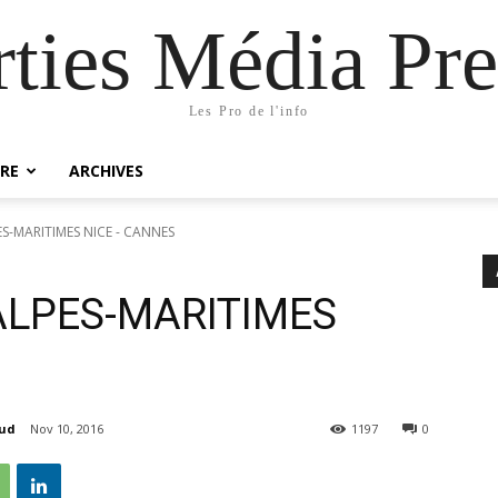
rties Média Pre
Les Pro de l'info
RE
ARCHIVES
-MARITIMES NICE - CANNES
LPES-MARITIMES
aud
Nov 10, 2016
1197
0