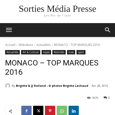
Sorties Média Presse
Les Pro de l'info
Accueil
littérature
Actualités
MONACO - TOP MARQUES 2016
Actualités
Art & Culture
expos
festivités
luxe
sport
MONACO – TOP MARQUES
2016
By
Brigitte & JJ Rolland - © photos Brigitte Lachaud
Avr 28, 2016
1875
0