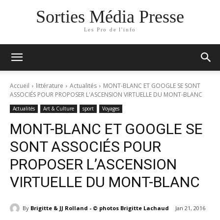
Sorties Média Presse
Les Pro de l'info
Accueil
littérature
Actualités
MONT-BLANC ET GOOGLE SE SONT
ASSOCIÉS POUR PROPOSER L'ASCENSION VIRTUELLE DU MONT-BLANC
Actualités
Art & Culture
sport
Voyages
MONT-BLANC ET GOOGLE SE
SONT ASSOCIÉS POUR
PROPOSER L’ASCENSION
VIRTUELLE DU MONT-BLANC
By
Brigitte & JJ Rolland - © photos Brigitte Lachaud
Jan 21, 2016