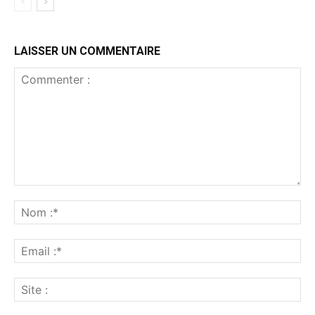
LAISSER UN COMMENTAIRE
Commenter
:
No
:*
Ema
:*
Sit
: