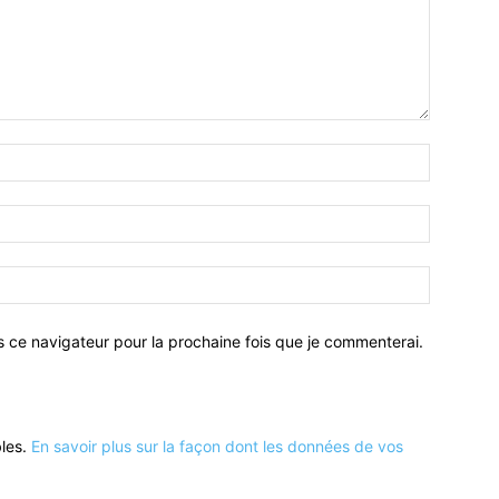
Nom
:*
Email
:*
Site
:
s ce navigateur pour la prochaine fois que je commenterai.
bles.
En savoir plus sur la façon dont les données de vos