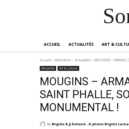
So
ACCUEIL
ACTUALITÉS
ART & CULTU
Accueil
littérature
Actualités
MOUGINS - ARMAN, CÉ
Actualités
Art & Culture
MOUGINS – ARMAN
SAINT PHALLE, S
MONUMENTAL !
By
Brigitte & JJ Rolland - © photos Brigitte Lach