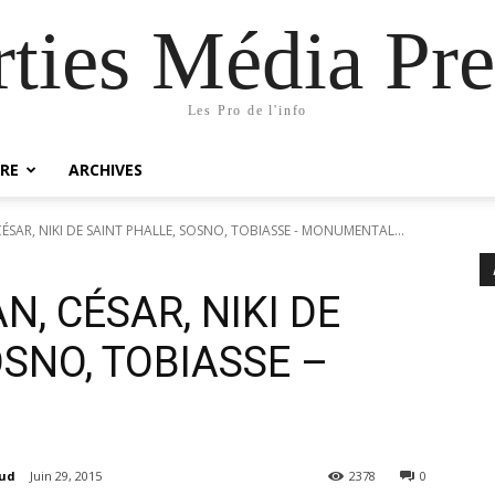
rties Média Pre
Les Pro de l'info
RE
ARCHIVES
SAR, NIKI DE SAINT PHALLE, SOSNO, TOBIASSE - MONUMENTAL...
, CÉSAR, NIKI DE
OSNO, TOBIASSE –
aud
Juin 29, 2015
2378
0