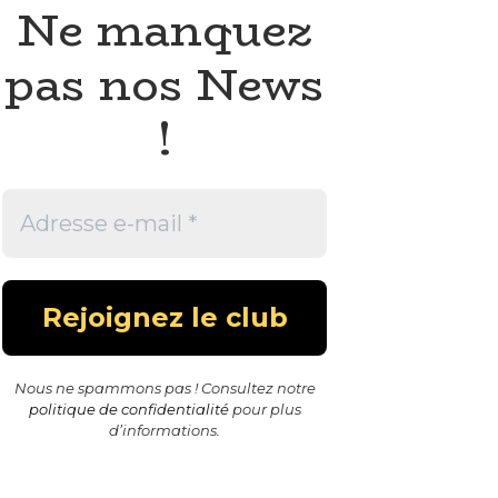
Ne manquez
pas nos News
!
Nous ne spammons pas ! Consultez notre
politique de confidentialité
pour plus
d’informations.