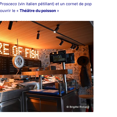
Prosceco
(vin italien pétillant) et un cornet de pop
ouvrir le «
Théâtre du poisson
»