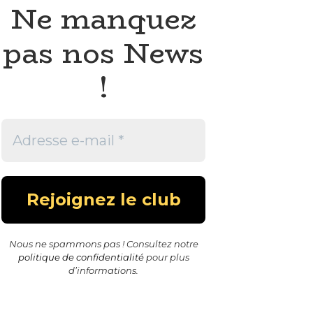
Ne manquez
pas nos News
!
Nous ne spammons pas ! Consultez notre
politique de confidentialité
pour plus
d’informations.