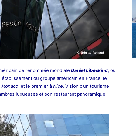
e américain de renommée mondiale
Daniel Libeskind
, où
établissement du groupe américain en France, le
t
Monaco
, et le premier à
Nice
. V
ision d’un tourisme
ambres luxueuses et son restaurant panoramique