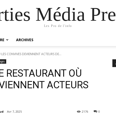
rties Média Pre
Les Pro de l'info
RE
ARCHIVES
 LES CONVIVES DEVIENNENT ACTEURS DE...
ages
LE RESTAURANT OÙ
EVIENNENT ACTEURS
aud
Avr 7, 2025
2176
0