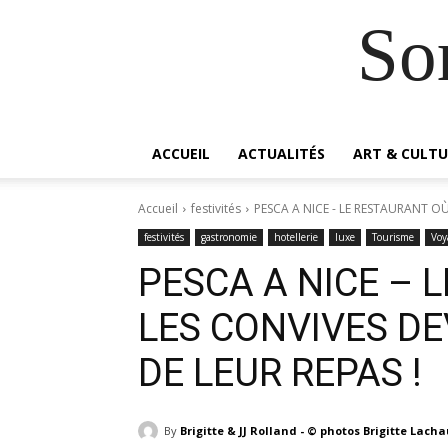
So
ACCUEIL
ACTUALITÉS
ART & CULTU
Accueil
festivités
PESCA A NICE - LE RESTAURANT OÙ
festivités
gastronomie
hotellerie
luxe
Tourisme
Voy
PESCA A NICE – 
LES CONVIVES D
DE LEUR REPAS !
By
Brigitte & JJ Rolland - © photos Brigitte Lach