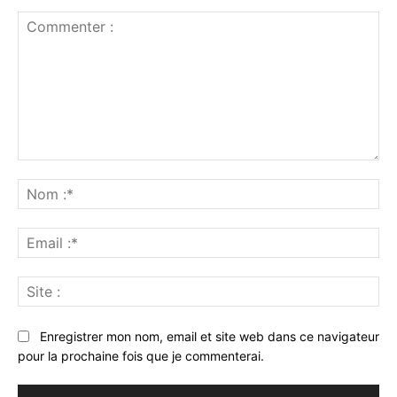
Commenter
:
No
:*
Ema
:*
Sit
:
Enregistrer mon nom, email et site web dans ce navigateur
pour la prochaine fois que je commenterai.