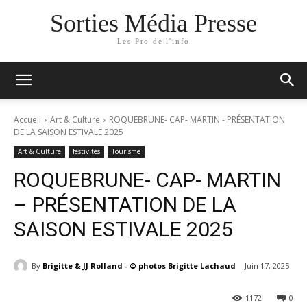
Sorties Média Presse
Les Pro de l'info
Accueil
Art & Culture
ROQUEBRUNE- CAP- MARTIN - PRÉSENTATION
DE LA SAISON ESTIVALE 2025
Art & Culture
festivités
Tourisme
ROQUEBRUNE- CAP- MARTIN
– PRÉSENTATION DE LA
SAISON ESTIVALE 2025
By
Brigitte & JJ Rolland - © photos Brigitte Lachaud
Juin 17, 2025
1172
0