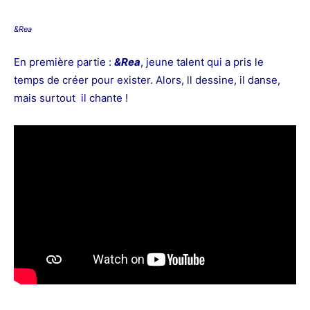
&Rea
En première partie :
&Rea
, jeune talent qui a pris le
temps de créer pour exister. Alors, ll dessine, il danse,
mais surtout il chante !