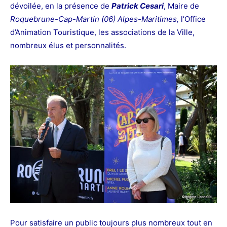
dévoilée,
en la présence de
Patrick Cesari
, Maire de
Roquebrune-Cap-Martin (06) Alpes-Maritimes,
l’Office
d’Animation Touristique, les associations de la Ville,
nombreux élus et personnalités.
Pour satisfaire un public toujours plus nombreux tout en