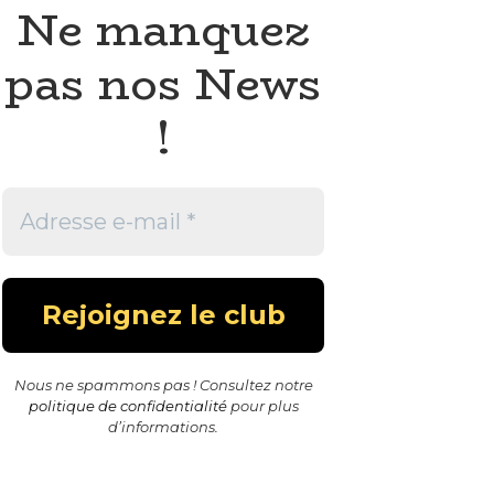
Ne manquez
pas nos News
!
Nous ne spammons pas ! Consultez notre
politique de confidentialité
pour plus
d’informations.