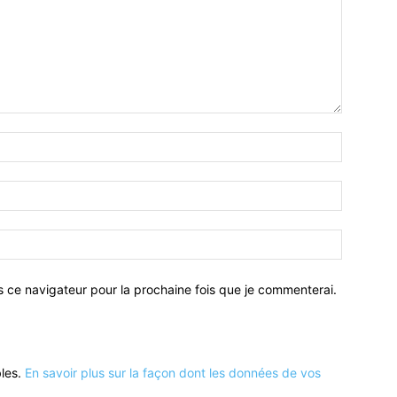
Nom
:*
Email
:*
Site
:
s ce navigateur pour la prochaine fois que je commenterai.
bles.
En savoir plus sur la façon dont les données de vos