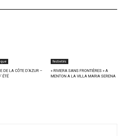
ique
festivités
 DE LA CÔTE D’AZUR –
« RIVIERA SANS FRONTIÈRES » A
’ ÉTÉ
MENTON A LA VILLA MARIA SERENA