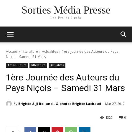
Sorties Média Presse
Les Pro de l'info
Accueil
littérature
Actualités
1ère Journée des Auteurs du Pays
Niçois - Samedi 31 Mars
Art & Culture
littérature
Actualités
1ère Journée des Auteurs du
Pays Niçois – Samedi 31 Mars
By
Brigitte & JJ Rolland - © photos Brigitte Lachaud
Mar 27, 2012
1322
0