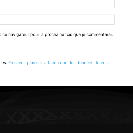
Email
:*
Site
:
s ce navigateur pour la prochaine fois que je commenterai.
bles.
En savoir plus sur la façon dont les données de vos