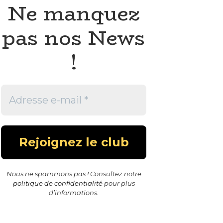
Ne manquez
pas nos News
!
Nous ne spammons pas ! Consultez notre
politique de confidentialité
pour plus
d’informations.