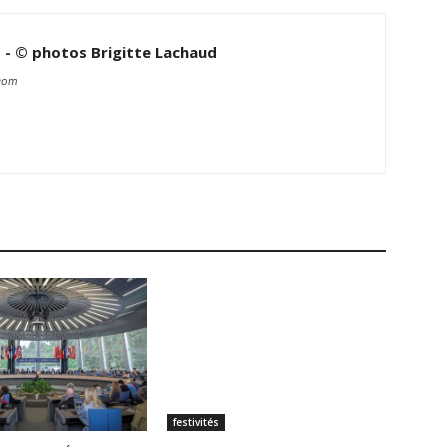
d - © photos Brigitte Lachaud
.com
festivités