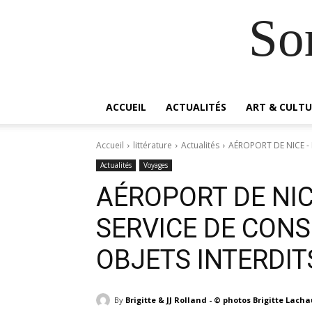
So
ACCUEIL
ACTUALITÉS
ART & CULTU
Accueil
littérature
Actualités
AÉROPORT DE NICE - 
Actualités
Voyages
AÉROPORT DE NI
SERVICE DE CONS
OBJETS INTERDIT
By
Brigitte & JJ Rolland - © photos Brigitte Lach