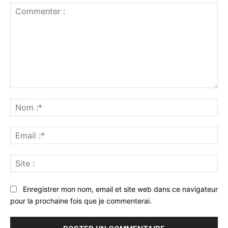
Commenter
:
No
:*
Ema
:*
Sit
:
Enregistrer mon nom, email et site web dans ce navigateur
pour la prochaine fois que je commenterai.