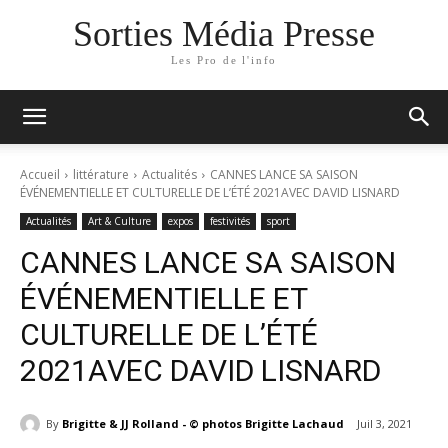
Sorties Média Presse
Les Pro de l'info
Accueil
littérature
Actualités
CANNES LANCE SA SAISON
ÉVÉNEMENTIELLE ET CULTURELLE DE L’ÉTÉ 2021AVEC DAVID LISNARD
Actualités
Art & Culture
expos
festivités
sport
CANNES LANCE SA SAISON
ÉVÉNEMENTIELLE ET
CULTURELLE DE L’ÉTÉ
2021AVEC DAVID LISNARD
By
Brigitte & JJ Rolland - © photos Brigitte Lachaud
Juil 3, 2021