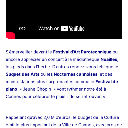
S’émerveiller devant le
Festival d’Art Pyrotechnique
ou
encore apprécier un concert à la médiathèque
Noailles
,
les pieds dans l’herbe. D’autres rendez-vous tels que le
Suquet
des
Arts
ou les
Nocturnes cannoises
, et des
manifestations plus surprenantes comme le
Festival de
piano
» Jeune Chopin » vont rythmer notre été à
Cannes pour célébrer le plaisir de se retrouver. «
Rappelant qu’avec 2,6 M d’euros, le budget de la Culture
était le plus important de la Ville de Cannes, avec près de