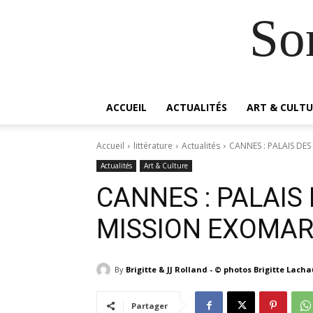
So
ACCUEIL
ACTUALITÉS
ART & CULTU
Accueil
littérature
Actualités
CANNES : PALAIS DES
Actualités
Art & Culture
CANNES : PALAIS
MISSION EXOMA
By
Brigitte & JJ Rolland - © photos Brigitte Lach
Partager