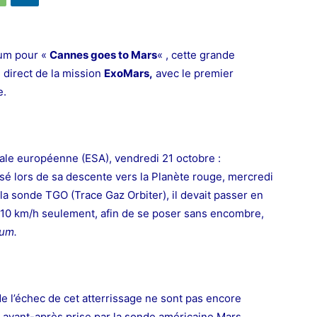
ium pour «
Cannes goes to Mars
« , cette grande
n direct de la mission
ExoMars,
avec le premier
e.
tiale européenne (ESA), vendredi 21 octobre :
asé lors de sa descente vers la Planète rouge, mercredi
r la sonde TGO (Trace Gaz
Orbiter
), il devait passer en
à 10 km/h seulement, afin de se poser sans encombre,
num.
de l’échec de cet atterrissage ne sont pas encore
 avant-après prise par la sonde américaine Mars