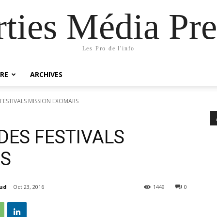
rties Média Pre
Les Pro de l'info
RE
ARCHIVES
 FESTIVALS MISSION EXOMARS
 DES FESTIVALS
RS
aud
Oct 23, 2016
1449
0