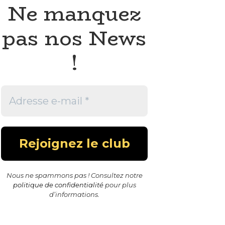
Ne manquez
pas nos News
!
Nous ne spammons pas ! Consultez notre
politique de confidentialité
pour plus
d’informations.