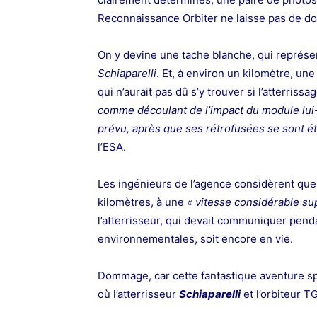
Reconnaissance Orbiter ne laisse pas de do
On y devine une tache blanche, qui représ
Schiaparelli
. Et, à environ un kilomètre, u
qui n’aurait pas dû s’y
trouver
si l’atterrissa
comme découlant de l’impact du module lui
prévu, après que ses rétrofusées se sont 
l’ESA.
Les ingénieurs de l’agence considèrent qu
kilomètres, à une
« vitesse considérable su
l’atterrisseur, qui devait
communiquer
penda
environnementales, soit encore en vie.
Dommage, car cette fantastique aventure sp
où l’atterrisseur
Schiaparelli
et l’orbiteur T