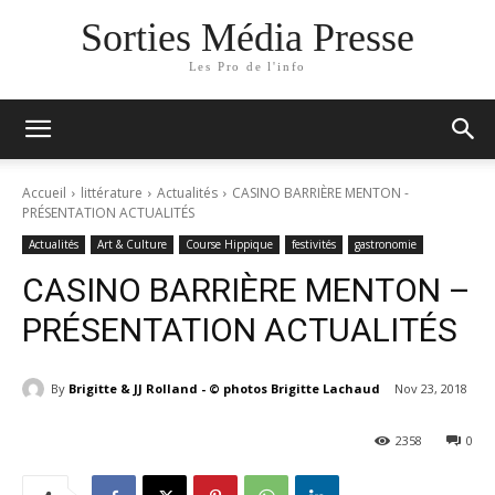
Sorties Média Presse
Les Pro de l'info
Accueil
littérature
Actualités
CASINO BARRIÈRE MENTON -
PRÉSENTATION ACTUALITÉS
Actualités
Art & Culture
Course Hippique
festivités
gastronomie
CASINO BARRIÈRE MENTON –
PRÉSENTATION ACTUALITÉS
By
Brigitte & JJ Rolland - © photos Brigitte Lachaud
Nov 23, 2018
2358
0