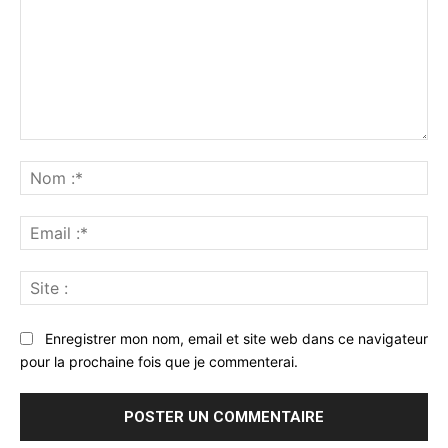
Commenter
:
No
:*
Ema
:*
Sit
:
Enregistrer mon nom, email et site web dans ce navigateur
pour la prochaine fois que je commenterai.