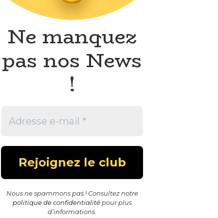
Ne manquez
pas nos News
!
Nous ne spammons pas ! Consultez notre
politique de confidentialité
pour plus
d’informations.