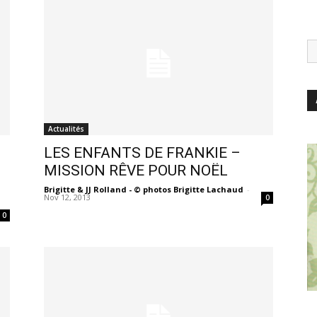
Actualités
LES ENFANTS DE FRANKIE –
MISSION RÊVE POUR NOËL
Brigitte & JJ Rolland - © photos Brigitte Lachaud
-
Nov 12, 2013
0
0