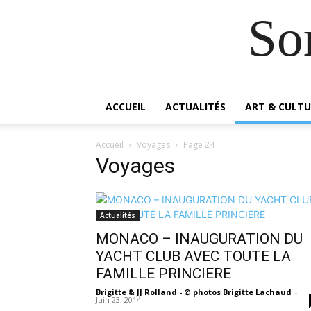
So
ACCUEIL
ACTUALITÉS
ART & CULTU
Accueil
Voyages
Page 24
Voyages
Actualités
MONACO – INAUGURATION DU
YACHT CLUB AVEC TOUTE LA
FAMILLE PRINCIERE
Brigitte & JJ Rolland - © photos Brigitte Lachaud
-
Juin 23, 2014