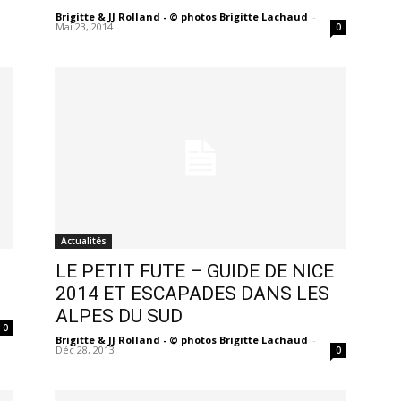
Brigitte & JJ Rolland - © photos Brigitte Lachaud
-
Mai 23, 2014
0
Actualités
LE PETIT FUTE – GUIDE DE NICE
2014 ET ESCAPADES DANS LES
ALPES DU SUD
0
Brigitte & JJ Rolland - © photos Brigitte Lachaud
-
Déc 28, 2013
0