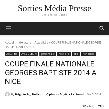
Sorties Média Presse
Les Pro de l'info
Accueil
littérature
Actualités
COUPE FINALE NATIONALE GEORGES
BAPTISTE 2014 A NICE
Actualités
Art & Culture
gastronomie
hotellerie
luxe
Non classé
COUPE FINALE NATIONALE
GEORGES BAPTISTE 2014 A
NICE
By
Brigitte & JJ Rolland - © photos Brigitte Lachaud
Mai 3, 2014
2126
0