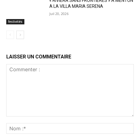
« RIVIERA SANS FRONTIÈRES » A MENTON
A LA VILLA MARIA SERENA
Juil 20, 2026
festivités
LAISSER UN COMMENTAIRE
Commenter
:
No
:*