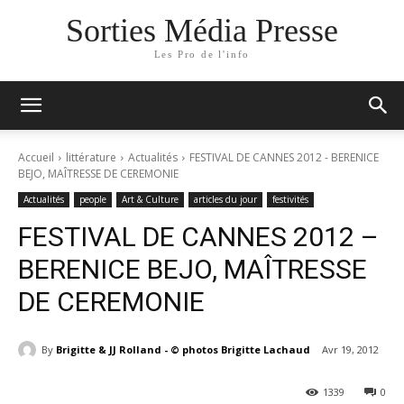
Sorties Média Presse
Les Pro de l'info
Accueil
littérature
Actualités
FESTIVAL DE CANNES 2012 - BERENICE
BEJO, MAÎTRESSE DE CEREMONIE
Actualités
people
Art & Culture
articles du jour
festivités
FESTIVAL DE CANNES 2012 –
BERENICE BEJO, MAÎTRESSE
DE CEREMONIE
By
Brigitte & JJ Rolland - © photos Brigitte Lachaud
Avr 19, 2012
1339
0