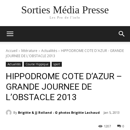
Sorties Média Presse
Les Pro de l'info
Accueil
littérature
Actualités
HIPPODROME COTE D'AZUR - GRANDE
JOURNEE DE L'OBSTACLE 2013
Actualités
Course Hippique
sport
HIPPODROME COTE D’AZUR –
GRANDE JOURNEE DE
L’OBSTACLE 2013
By
Brigitte & JJ Rolland - © photos Brigitte Lachaud
Jan 5, 2013
1207
0