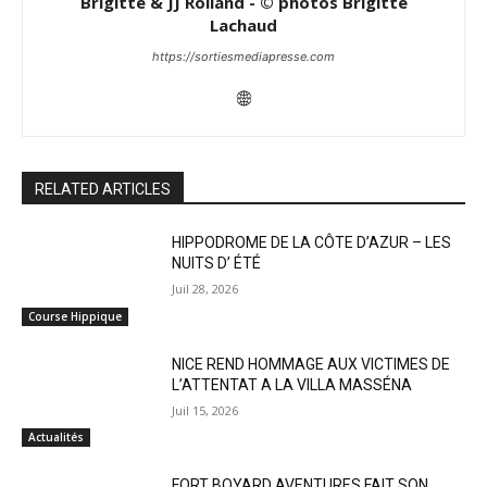
Brigitte & JJ Rolland - © photos Brigitte
Lachaud
https://sortiesmediapresse.com
RELATED ARTICLES
HIPPODROME DE LA CÔTE D’AZUR – LES
NUITS D’ ÉTÉ
Juil 28, 2026
Course Hippique
NICE REND HOMMAGE AUX VICTIMES DE
L’ATTENTAT A LA VILLA MASSÉNA
Juil 15, 2026
Actualités
FORT BOYARD AVENTURES FAIT SON