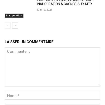
INAUGURATION A CAGNES-SUR-MER
Juin 12, 2026
inauguration
LAISSER UN COMMENTAIRE
Commenter
:
No
:*