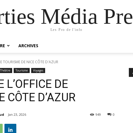
rties Média Pre
Les Pro de l'info
RE
ARCHIVES
E TOURISME DE NICE CÔTE D'AZUR
Théâtre
Tourisme
Voyages
 L’OFFICE DE
E CÔTE D’AZUR
aud
Jan 23, 2026
949
0