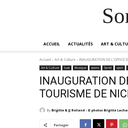
So
ACCUEIL
ACTUALITÉS
ART & CULTU
Accueil
Art & Culture
INAUGURATION DE L'OFFICE D
Art & Culture
luxe
Musique
salons
Santé
sport
INAUGURATION DE
TOURISME DE NIC
By
Brigitte & JJ Rolland - © photos Brigitte Lach
Partager