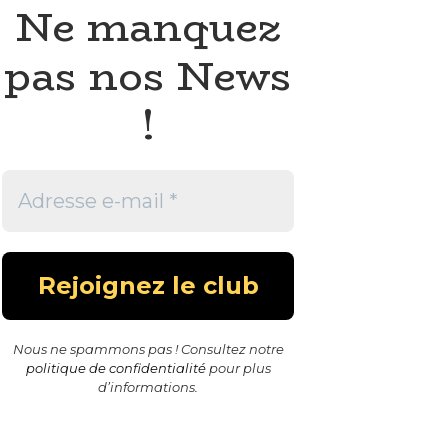
Ne manquez
pas nos News
!
Nous ne spammons pas ! Consultez notre
politique de confidentialité
pour plus
d’informations.