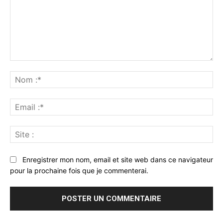
Commenter
:
No
:*
Ema
:*
Sit
:
Enregistrer mon nom, email et site web dans ce navigateur
pour la prochaine fois que je commenterai.