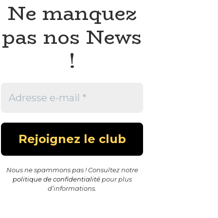
Ne manquez
pas nos News
!
Nous ne spammons pas ! Consultez notre
politique de confidentialité
pour plus
d’informations.