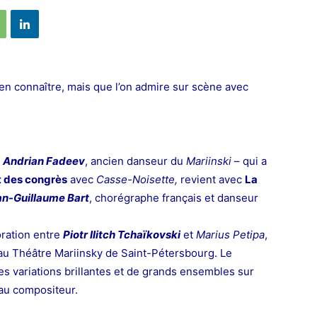
en connaître, mais que l’on admire sur scène avec
r
Andrian Fadeev
, ancien danseur du
Mariinski
– qui a
et des congrès
avec
Casse-Noisette,
revient avec
La
n-Guillaume Bart
, chorégraphe français et danseur
boration entre
Piotr Ilitch Tchaïkovski
et
Marius Petipa
,
 au Théâtre Mariinsky de Saint-Pétersbourg. Le
des variations brillantes et de grands ensembles sur
 au compositeur.