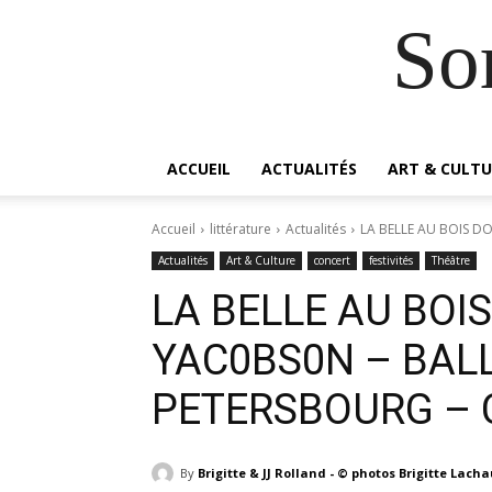
So
ACCUEIL
ACTUALITÉS
ART & CULTU
Accueil
littérature
Actualités
LA BELLE AU BOIS DO
Actualités
Art & Culture
concert
festivités
Théâtre
LA BELLE AU BOI
YAC0BS0N – BALL
PETERSBOURG –
By
Brigitte & JJ Rolland - © photos Brigitte Lach