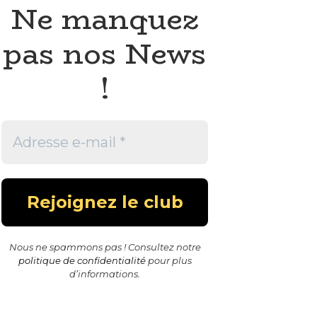
Ne manquez
pas nos News
!
Nous ne spammons pas ! Consultez notre
politique de confidentialité
pour plus
d’informations.