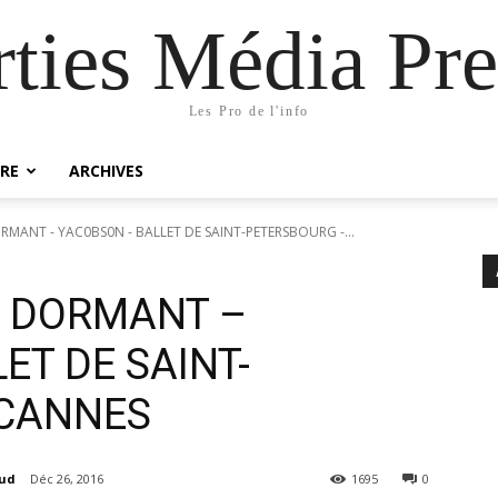
rties Média Pre
Les Pro de l'info
RE
ARCHIVES
RMANT - YAC0BS0N - BALLET DE SAINT-PETERSBOURG -...
S DORMANT –
ET DE SAINT-
 CANNES
aud
Déc 26, 2016
1695
0