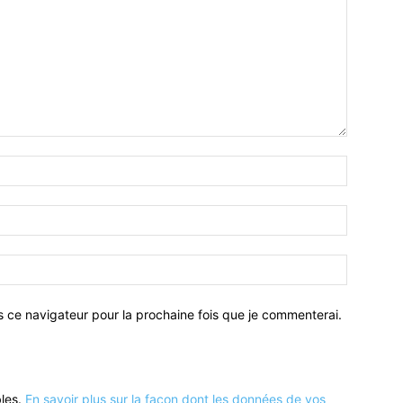
Nom
:*
Email
:*
Site
:
s ce navigateur pour la prochaine fois que je commenterai.
bles.
En savoir plus sur la façon dont les données de vos