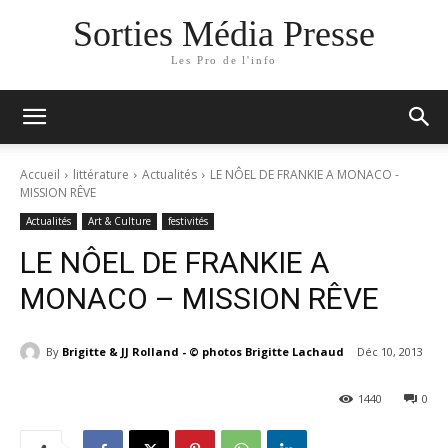
Sorties Média Presse
Les Pro de l'info
Accueil
littérature
Actualités
LE NÔEL DE FRANKIE A MONACO -
MISSION RÊVE
Actualités
Art & Culture
festivités
LE NÔEL DE FRANKIE A
MONACO – MISSION RÊVE
By
Brigitte & JJ Rolland - © photos Brigitte Lachaud
Déc 10, 2013
1440
0