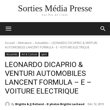
Sorties Média Presse
Les Pro de l'info
Accueil
littérature
Actualités
LEONARDO DICAPRIO & VENTURI
AUTOMOBILES LANCENT FORMULA - E - VOITURE ELECTRIQUE
Actualités
Art & Culture
sport
LEONARDO DICAPRIO &
VENTURI AUTOMOBILES
LANCENT FORMULA – E –
VOITURE ELECTRIQUE
By
Brigitte & JJ Rolland - © photos Brigitte Lachaud
Déc 12, 2013