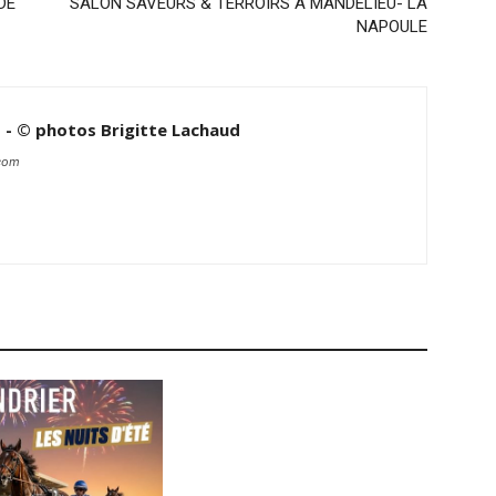
DE
SALON SAVEURS & TERROIRS A MANDELIEU- LA
NAPOULE
d - © photos Brigitte Lachaud
.com