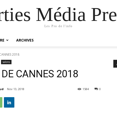
rties Média Pre
Les Pro de l'info
RE
ARCHIVES
 CANNES 2018
salons
 DE CANNES 2018
aud
Nov 13, 2018
1584
0