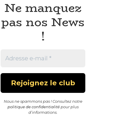
Ne manquez
pas nos News
!
Nous ne spammons pas ! Consultez notre
politique de confidentialité
pour plus
d’informations.