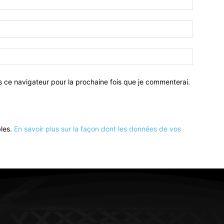
:*
Email
:*
Site
:
s ce navigateur pour la prochaine fois que je commenterai.
bles.
En savoir plus sur la façon dont les données de vos