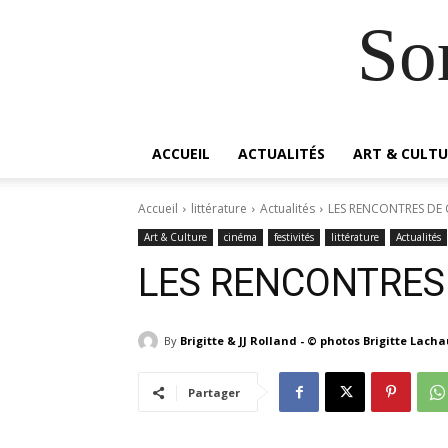
So
ACCUEIL
ACTUALITÉS
ART & CULTU
Accueil
littérature
Actualités
LES RENCONTRES DE
Art & Culture
cinéma
festivités
littérature
Actualités
LES RENCONTRES
By
Brigitte & JJ Rolland - © photos Brigitte Lach
Partager