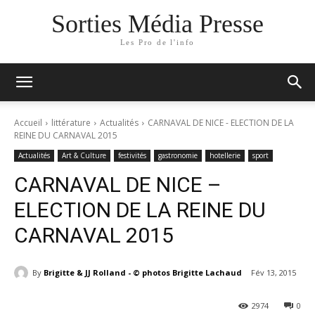
Sorties Média Presse
Les Pro de l'info
Accueil
littérature
Actualités
CARNAVAL DE NICE - ELECTION DE LA
REINE DU CARNAVAL 2015
Actualités
Art & Culture
festivités
gastronomie
hotellerie
sport
CARNAVAL DE NICE –
ELECTION DE LA REINE DU
CARNAVAL 2015
By
Brigitte & JJ Rolland - © photos Brigitte Lachaud
Fév 13, 2015
2974
0