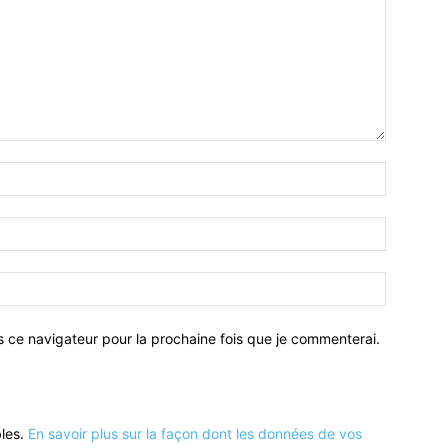
Nom
:*
Email
:*
Site
:
s ce navigateur pour la prochaine fois que je commenterai.
bles.
En savoir plus sur la façon dont les données de vos