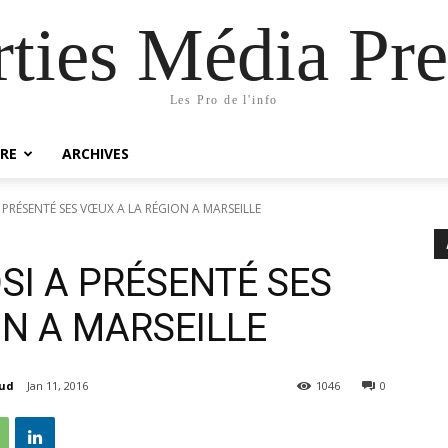
rties Média Pre
Les Pro de l'info
RE
ARCHIVES
 PRÉSENTÉ SES VŒUX A LA RÉGION A MARSEILLE
SI A PRÉSENTÉ SES
N A MARSEILLE
aud
Jan 11, 2016
1046
0