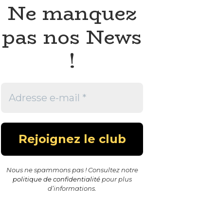
Ne manquez
pas nos News
!
Nous ne spammons pas ! Consultez notre
politique de confidentialité
pour plus
d’informations.