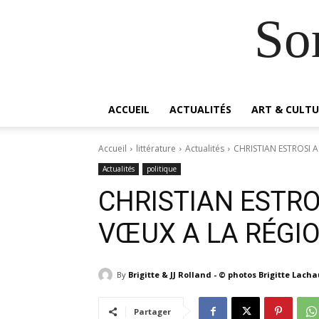
So
ACCUEIL
ACTUALITÉS
ART & CULTU
Accueil
littérature
Actualités
CHRISTIAN ESTROSI A
Actualités
politique
CHRISTIAN ESTRO
VŒUX A LA RÉGIO
By
Brigitte & JJ Rolland - © photos Brigitte Lach
Partager