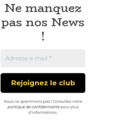
Ne manquez
pas nos News
!
Nous ne spammons pas ! Consultez notre
politique de confidentialité
pour plus
d’informations.