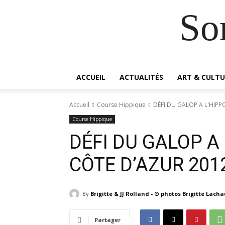
So
ACCUEIL
ACTUALITÉS
ART & CULTU
Accueil
Course Hippique
DÉFI DU GALOP A L'HIP
Course Hippique
DÉFI DU GALOP A
CÔTE D’AZUR 201
By
Brigitte & JJ Rolland - © photos Brigitte Lach
Partager