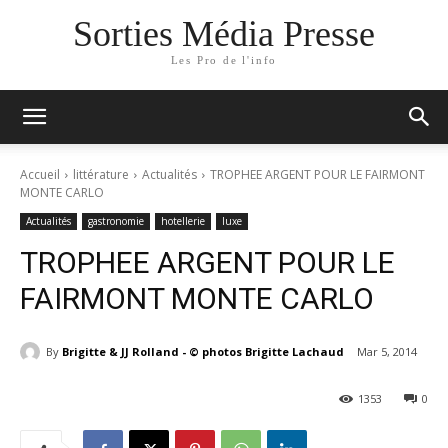
Sorties Média Presse
Les Pro de l'info
Accueil
littérature
Actualités
TROPHEE ARGENT POUR LE FAIRMONT
MONTE CARLO
Actualités
gastronomie
hotellerie
luxe
TROPHEE ARGENT POUR LE
FAIRMONT MONTE CARLO
By
Brigitte & JJ Rolland - © photos Brigitte Lachaud
Mar 5, 2014
1353
0