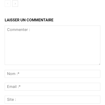
LAISSER UN COMMENTAIRE
Commenter
:
No
:*
Ema
:*
Sit
: