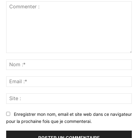
Commenter
:
No
:*
Ema
:*
Sit
:
Enregistrer mon nom, email et site web dans ce navigateur
pour la prochaine fois que je commenterai.