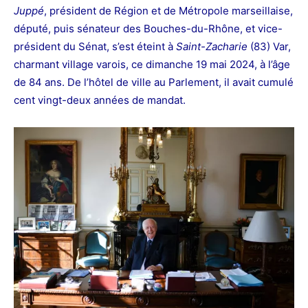
Juppé
, président de Région et de Métropole marseillaise,
député, puis sénateur des Bouches-du-Rhône, et vice-
président du Sénat, s’est éteint à
Saint-Zacharie
(83) Var,
charmant village varois, ce dimanche 19 mai 2024, à l’âge
de 84 ans. De l’hôtel de ville au Parlement, il avait cumulé
cent vingt-deux années de mandat.