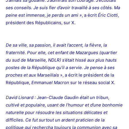
J’aimais sa
gouaille
.
J’admirais son courage. J’écoutais
ses conseils. Je suis fier d’avoir travaillé à ses côtés. Ma
peine est immense, je perds un ami »
, a écrit
Éric Ciotti
,
président des Républicains, sur X.
De sa ville, sa passion, il avait l’accent, la fièvre, la
fraternité. Pour elle, cet enfant de Mazargues (quartier
du sud de Marseille, NDLR) s’était hissé aux plus hauts
postes de la République qu’il a servie. Je pense à ses
proches et aux Marseillais
», a écrit le président de la
République,
Emmanuel Macron
sur le réseau social X.
D
avid Lisnard : Jean-Claude Gaudin était un tribun,
cultivé et populaire, usant de l’humour et d’une bonhomie
naturelle pour résoudre les situations délicates et
difficiles. Ce fut surtout un ardent praticien de la
politique qui rechercha toujours la communion avec sa