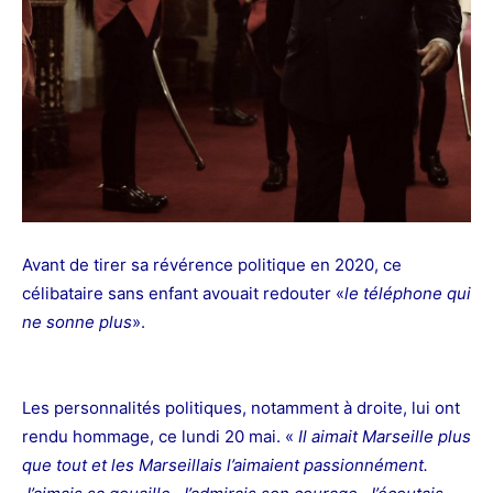
Avant de tirer sa révérence politique en 2020, ce
célibataire sans enfant avouait redouter «
le téléphone qui
ne sonne plus
».
Les personnalités politiques, notamment à droite, lui ont
rendu hommage, ce lundi 20 mai. «
Il aimait Marseille plus
que tout et les Marseillais l’aimaient passionnément.