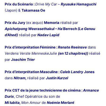
Prix du Scénario :
Drive My Car
–
Ryusuke Hamaguch
i
(Japon) &
Takamasa Oe
Prix du Jury
(ex æquo)
Memoria
réalisé par
Apichatpong Weerasethakul –
Ha’Berrech
(Le Genou
d’Ahed)
réalisé par
Nadav Lapid
Prix d’interprétation Féminine :
Renate Reeinsve
dans
Verdens Verste MenneskeJulie
(en 12 chapitres))
réalisé
par
Joachim Trier
Prix d’interprétation Masculine :
Caleb Landry
Jones
dans
Nitram,
réalisé par
Justin Kurzel
Prix CST de la jeune technicienne de cinéma :
Armance
Durix
, Chef Opératrice du son de
Mi Iubita,
Mon Amour
de
Noémie Merlant