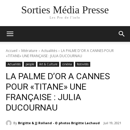
Sorties Média Presse
Les Pro de l'info
Accueil
littérature
Actualités
LA PALME D'OR A CANNES POUR
«TITANE» UNE FRANÇAISE : JULIA DUCOURNAU
Actualités
people
Art & Culture
cinéma
festivités
LA PALME D’OR A CANNES
POUR «TITANE» UNE
FRANÇAISE : JULIA
DUCOURNAU
By
Brigitte & JJ Rolland - © photos Brigitte Lachaud
Juil 19, 2021