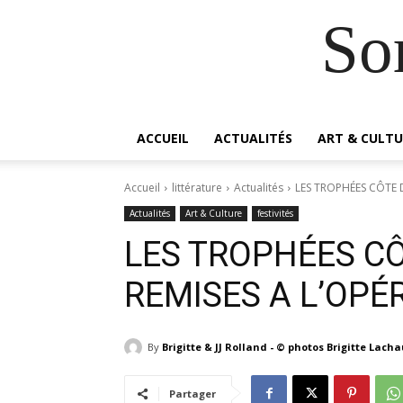
So
ACCUEIL
ACTUALITÉS
ART & CULTU
Accueil
littérature
Actualités
LES TROPHÉES CÔTE D
Actualités
Art & Culture
festivités
LES TROPHÉES CÔ
REMISES A L’OPÉ
By
Brigitte & JJ Rolland - © photos Brigitte Lach
Partager