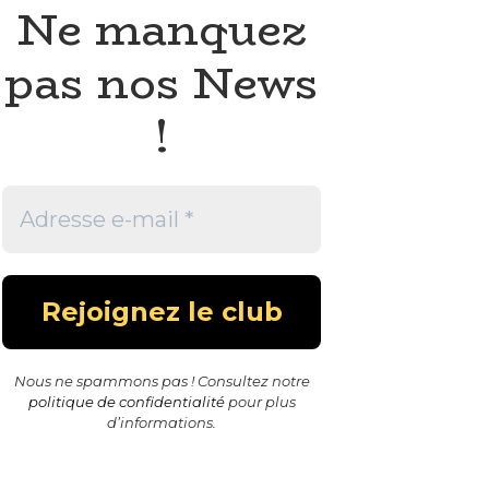
Ne manquez
pas nos News
!
Nous ne spammons pas ! Consultez notre
politique de confidentialité
pour plus
d’informations.